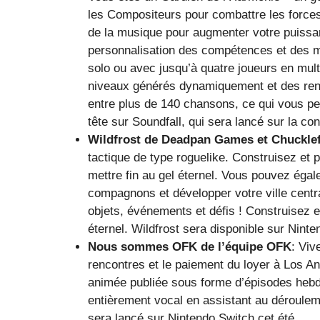
les Compositeurs pour combattre les forces
de la musique pour augmenter votre puissa
personnalisation des compétences et des m
solo ou avec jusqu’à quatre joueurs en mult
niveaux générés dynamiquement et des renc
entre plus de 140 chansons, ce qui vous per
tête sur Soundfall, qui sera lancé sur la c
Wildfrost
de Deadpan Games et Chucklef
tactique de type roguelike. Construisez et 
mettre fin au gel éternel. Vous pouvez égal
compagnons et développer votre ville cent
objets, événements et défis ! Construisez et
éternel. Wildfrost sera disponible sur Ninte
Nous sommes OFK
de l’équipe OFK
: Viv
rencontres et le paiement du loyer à Los 
animée publiée sous forme d’épisodes hebd
entièrement vocal en assistant au déroulem
sera lancé sur Nintendo Switch cet été.