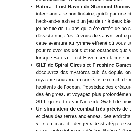
Batora : Lost Haven
de Stormind Games 
interplanétaire non linéaire, guidé par une h
hack-and-slash et d’un jeu de tir à deux bâ
jeune fille de 16 ans qui a été dotée de po
dévastateur, c’est à vous de sauver votre 
cette aventure au rythme effréné où vous ut
pour relever les défis et les obstacles que
lorsque Batora : Lost Haven sera lancé sur
SILT
de Spiral Circus et Fireshine Game
découvrez des mystères oubliés depuis lon
royaume sous-marin surréaliste rempli de 
habitants de l’océan. Possédez des créatur
des énigmes, et voyagez plus profondément
SILT, qui sortira sur Nintendo Switch le moi
Un simulateur de combat très précis
de 
et bleus des terres anciennes, des endroit
version hilarante des jeux de stratégie de s
verrez votre infanterie déséquilibrée s’aff