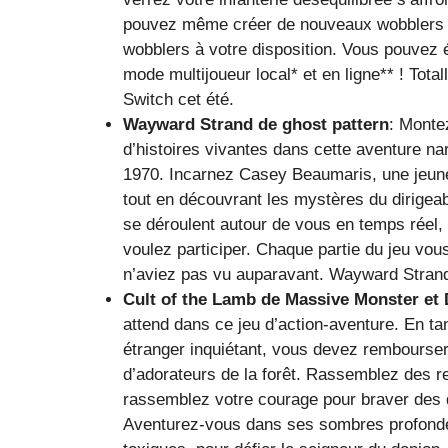
pouvez même créer de nouveaux wobblers da
wobblers à votre disposition. Vous pouvez
mode multijoueur local* et en ligne** ! Tot
Switch cet été.
Wayward Strand
de ghost pattern
: Monte
d’histoires vivantes dans cette aventure nar
1970. Incarnez Casey Beaumaris, une jeune jo
tout en découvrant les mystères du dirigea
se déroulent autour de vous en temps réel, 
voulez participer. Chaque partie du jeu vo
n’aviez pas vu auparavant. Wayward Strand 
Cult of the Lamb
de Massive Monster et D
attend dans ce jeu d’action-aventure. En t
étranger inquiétant, vous devez rembourse
d’adorateurs de la forêt. Rassemblez des r
rassemblez votre courage pour braver des 
Aventurez-vous dans ses sombres profondeur