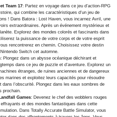
et Team 17
: Partez en voyage dans ce jeu d’action-RPG
istoire, qui combine les caractéristiques d’un jeu de
tons ! Dans Batora : Lost Haven, vous incarnez Avril, une
uvoirs extraordinaires. Après un événement mystérieux et
planète. Explorez des mondes colorés et fascinants dans
iliserez la puissance de votre corps et de votre esprit
 vous rencontrerez en chemin. Choisissez votre destin
 Nintendo Switch cet automne.
s
: Plongez dans un abysse océanique déchirant et
gtemps dans ce jeu de puzzle et d’aventure. Explorez un
machines étranges, de ruines anciennes et de dangereux
es marines et exploitez leurs capacités pour résoudre
 dans l’obscurité. Plongez dans les eaux sombres de
s prochain.
Landfall Games
: Devenez le chef des wobblers rouges
s effrayants et des mondes fantastiques dans cette
imulation. Dans Totally Accurate Battle Simulator, vous
ronter dans des affrontements à travers les âges. Vous