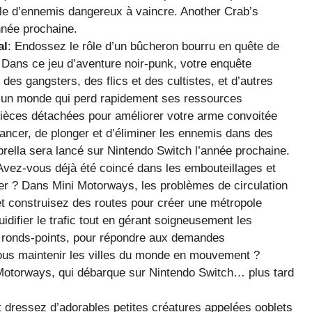
oule d’ennemis dangereux à vaincre. Another Crab’s
nnée prochaine.
al
: Endossez le rôle d’un bûcheron bourru en quête de
Dans ce jeu d’aventure noir-punk, votre enquête
des gangsters, des flics et des cultistes, et d’autres
 un monde qui perd rapidement ses ressources
pièces détachées pour améliorer votre arme convoitée
lancer, de plonger et d’éliminer les ennemis dans des
brella sera lancé sur Nintendo Switch l’année prochaine.
 Avez-vous déjà été coincé dans les embouteillages et
er ? Dans Mini Motorways, les problèmes de circulation
et construisez des routes pour créer une métropole
idifier le trafic tout en gérant soigneusement les
s ronds-points, pour répondre aux demandes
s maintenir les villes du monde en mouvement ?
 Motorways, qui débarque sur Nintendo Switch… plus tard
et dressez d’adorables petites créatures appelées ooblets