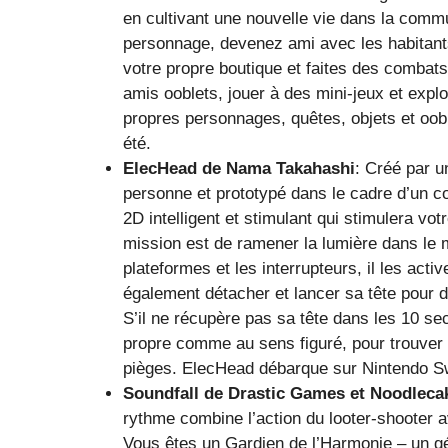
en cultivant une nouvelle vie dans la comm
personnage, devenez ami avec les habitants
votre propre boutique et faites des combat
amis ooblets, jouer à des mini-jeux et expl
propres personnages, quêtes, objets et oob
été.
ElecHead de Nama Takahashi
: Créé par 
personne et prototypé dans le cadre d’un c
2D intelligent et stimulant qui stimulera vot
mission est de ramener la lumière dans le 
plateformes et les interrupteurs, il les activ
également détacher et lancer sa tête pour d
S’il ne récupère pas sa tête dans les 10 sec
propre comme au sens figuré, pour trouver u
pièges. ElecHead débarque sur Nintendo Sw
Soundfall de Drastic Games et Noodleca
rythme combine l’action du looter-shooter 
Vous êtes un Gardien de l’Harmonie – un g