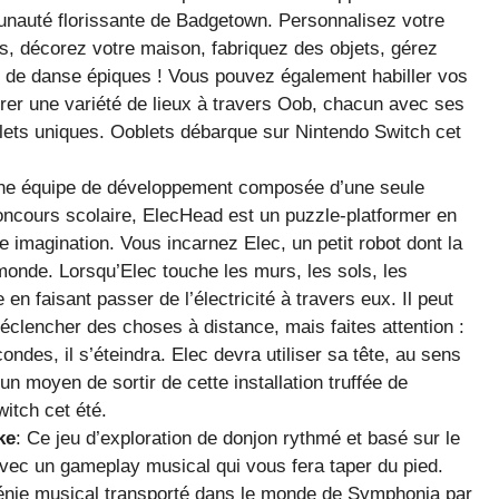
unauté florissante de Badgetown. Personnalisez votre
, décorez votre maison, fabriquez des objets, gérez
s de danse épiques ! Vous pouvez également habiller vos
orer une variété de lieux à travers Oob, chacun avec ses
lets uniques. Ooblets débarque sur Nintendo Switch cet
une équipe de développement composée d’une seule
oncours scolaire, ElecHead est un puzzle-platformer en
re imagination. Vous incarnez Elec, un petit robot dont la
monde. Lorsqu’Elec touche les murs, les sols, les
e en faisant passer de l’électricité à travers eux. Il peut
éclencher des choses à distance, mais faites attention :
ondes, il s’éteindra. Elec devra utiliser sa tête, au sens
n moyen de sortir de cette installation truffée de
itch cet été.
ke
: Ce jeu d’exploration de donjon rythmé et basé sur le
avec un gameplay musical qui vous fera taper du pied.
énie musical transporté dans le monde de Symphonia par