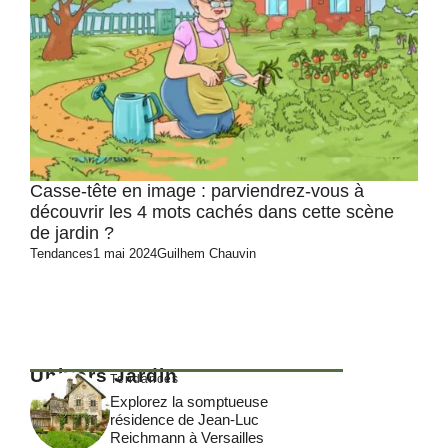
Casse-tête en image : parviendrez-vous à
découvrir les 4 mots cachés dans cette scène
de jardin ?
Tendances
1 mai 2024
Guilhem Chauvin
Univers Jardin
Tendances
Explorez la somptueuse
résidence de Jean-Luc
Reichmann à Versailles