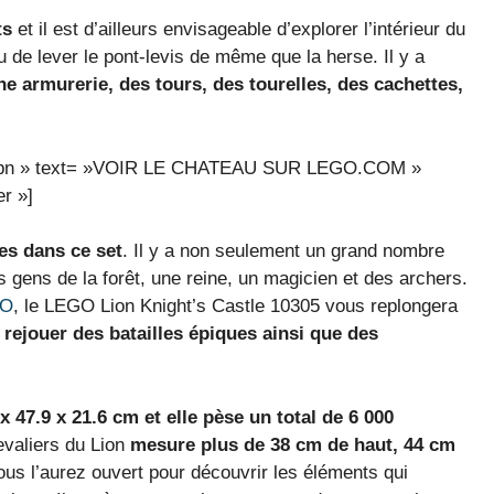
ts
et il est d’ailleurs envisageable d’explorer l’intérieur du
u de lever le pont-levis de même que la herse. Il y a
e armurerie, des tours, des tourelles, des cachettes,
o9n9dpn » text= »VOIR LE CHATEAU SUR LEGO.COM »
r »]
es dans ce set
. Il y a non seulement un grand nombre
 gens de la forêt, une reine, un magicien et des archers.
GO
, le LEGO Lion Knight’s Castle 10305 vous replongera
 rejouer des batailles épiques ainsi que des
 47.9 x 21.6 cm et elle pèse un total de 6 000
evaliers du Lion
mesure plus de 38 cm de haut, 44 cm
ous l’aurez ouvert pour découvrir les éléments qui