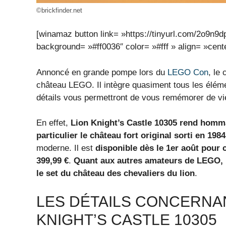
©brickfinder.net
[winamaz button link= »https://tinyurl.com/2
background= »#ff0036″ color= »#fff » align= »cente
Annoncé en grande pompe lors du
LEGO Con
, le
château LEGO. Il intègre quasiment tous les él
détails vous permettront de vous remémorer de v
En effet,
Lion Knight’s Castle 10305 rend homma
particulier le château fort original sorti en 1984
moderne. Il est
disponible dès le 1er août pou
399,99 €
.
Quant aux autres amateurs de LEGO, il
le set du château des chevaliers du lion
.
LES DÉTAILS CONCERNA
KNIGHT’S CASTLE 10305