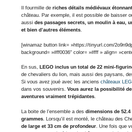
Il fourmille de
riches détails médiévaux étonnan
château. Par exemple, il est possible de baisser o
aussi
des passages secrets, un moulin à eau, un
et bien d’autres éléments
.
[winamaz button link= »https://tinyurl.com/2
background= »#ff0036″ color= »#fff » align= »cente
En sus,
LEGO inclus un total de 22 mini-figurin
de chevaliers du lion, mais aussi des paysans, des
Si vous avez joué avec les anciens
châteaux LE
dans vos souvenirs.
Vous aurez la possibilité de
aventures vraiment trépidantes
.
La boite de l’ensemble a des
dimensions de 52.4 x
grammes
. Lorsqu’il est monté, le château des Ch
de large et 33 cm de profondeur
. Une fois que v