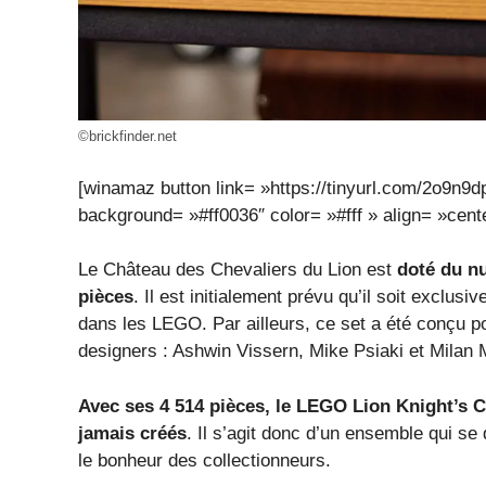
©brickfinder.net
[winamaz button link= »https://tinyurl.com/2
background= »#ff0036″ color= »#fff » align= »cente
Le Château des Chevaliers du Lion est
doté du n
pièces
. Il est initialement prévu qu’il soit exclus
dans les LEGO. Par ailleurs, ce set a été conçu p
designers : Ashwin Vissern, Mike Psiaki et Milan
Avec ses 4 514 pièces, le LEGO Lion Knight’s C
jamais créés
. Il s’agit donc d’un ensemble qui s
le bonheur des collectionneurs.