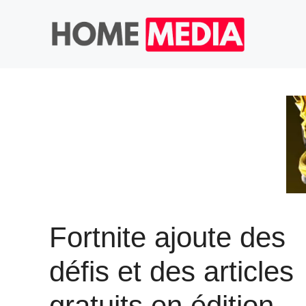
Aller
au
contenu
Fortnite ajoute des
défis et des articles
gratuits en édition