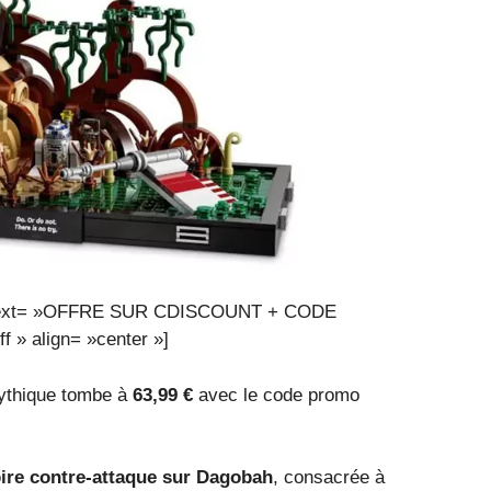
X » text= »OFFRE SUR CDISCOUNT + CODE
 » align= »center »]
mythique tombe à
63,99 €
avec le code promo
ire contre-attaque sur Dagobah
, consacrée à