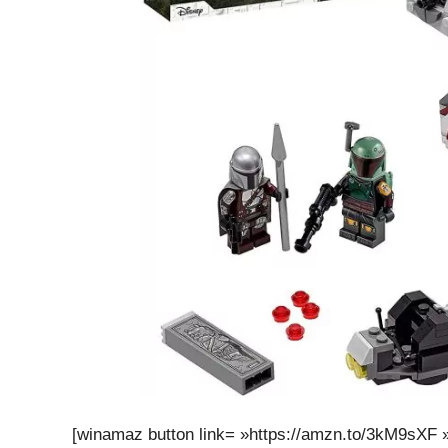
[winamaz button link= »https://amzn.to/3kM9